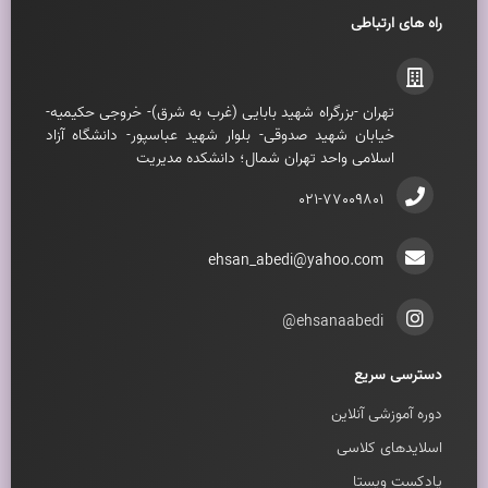
راه های ارتباطی
تهران -بزرگراه شهيد بابايی (غرب به شرق)- خروجی حکيميه-
خيابان شهيد صدوقی- بلوار شهيد عباسپور- دانشگاه آزاد
اسلامی واحد تهران شمال؛ دانشکده مديريت
021-77009801
ehsan_abedi@yahoo.com
ehsanaabedi@
دسترسی سریع
دوره آموزشی آنلاین
اسلایدهای کلاسی
پادکست ویستا