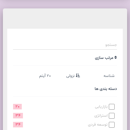
مرتب سازی
شناسه
نزولی
20 آیتم
دسته بندی ها
بازاریابی
20
استراتژی
34
توسعه فردی
34