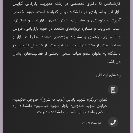
کارشناسی تا دکتری تخصصی در رشته مديريت بازرگانی گرايش
بازاريابی و استراتژی در دانشگاه تهران گذرانده است. حوزه تخصص
آموزشی، پژوهشی و مشاوره‌ای دکتر عابدی، بازاريابی و استراتژی
است. مديريت و مشاوره پروژه‌های متعدد در حوزه بازاريابی، فروش
و استراتژی، راهبری و مشاوره پروژه‌های متعدد تحقيقات بازار و
هدايت بيش از 250 عنوان پايان‌نامه و بيش از 15 سال تدريس در
دانشگاه به عنوان عضو هيأت علمی، بخشی از فعاليت‌های ايشان
می‌باشد.
راه های ارتباطی
تهران -بزرگراه شهيد بابايی (غرب به شرق)- خروجی حکيميه-
خيابان شهيد صدوقی- بلوار شهيد عباسپور- دانشگاه آزاد
اسلامی واحد تهران شمال؛ دانشکده مديريت
021-77009801