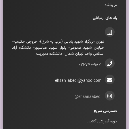
می‌باشد.
راه های ارتباطی
تهران -بزرگراه شهيد بابايی (غرب به شرق)- خروجی حکيميه-
خيابان شهيد صدوقی- بلوار شهيد عباسپور- دانشگاه آزاد
اسلامی واحد تهران شمال؛ دانشکده مديريت
021-77009801
ehsan_abedi@yahoo.com
ehsanaabedi@
دسترسی سریع
دوره آموزشی آنلاین